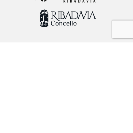
Localización
Rúa Baixada o Consello, 37, 32400 Ribadavia, Ourense
+34 988471549
smd@ribadavia.es
PRIVACIDAD
Política de privacidad
Política de cookies