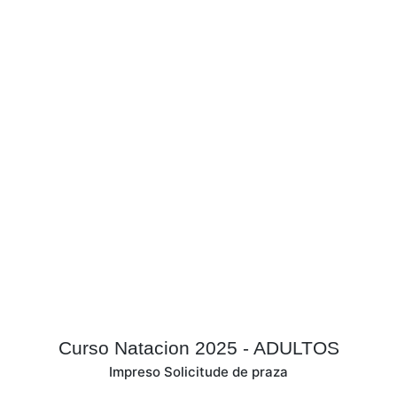
Saltar
Curso Natacion 2025 - ADULTOS
al
Impreso Solicitude de praza
contenido