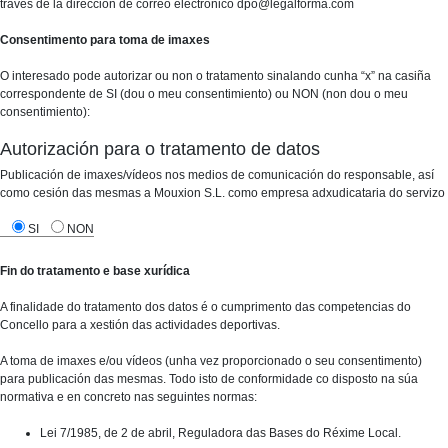
través de la dirección de correo electrónico dpo@legalforma.com
Consentimento para toma de imaxes
O interesado pode autorizar ou non o tratamento sinalando cunha “x” na casiña
correspondente de SI (dou o meu consentimiento) ou NON (non dou o meu
consentimiento):
Autorización para o tratamento de datos
Publicación de imaxes/vídeos nos medios de comunicación do responsable, así
como cesión das mesmas a Mouxion S.L. como empresa adxudicataria do servizo
SI
NON
Fin do tratamento e base xurídica
A finalidade do tratamento dos datos é o cumprimento das competencias do
Concello para a xestión das actividades deportivas.
A toma de imaxes e/ou vídeos (unha vez proporcionado o seu consentimento)
para publicación das mesmas. Todo isto de conformidade co disposto na súa
normativa e en concreto nas seguintes normas:
Lei 7/1985, de 2 de abril, Reguladora das Bases do Réxime Local.