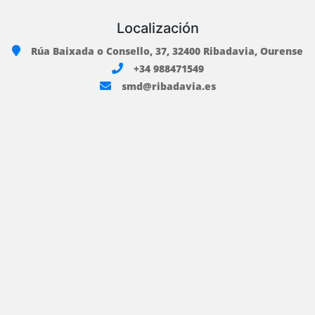
Localización
Rúa Baixada o Consello, 37, 32400 Ribadavia, Ourense
+34 988471549
smd@ribadavia.es