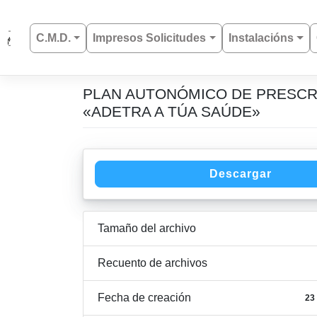
C.M.D.
Impresos Solicitudes
Instalacións
PLAN AUTONÓMICO DE PRESCRIP
Saltar
al
«ADETRA A TÚA SAÚDE»
contenido
Descargar
Tamaño del archivo
Recuento de archivos
Fecha de creación
23 