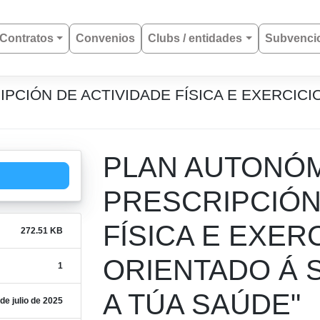
Contratos
Convenios
Clubs / entidades
Subvenci
CIÓN DE ACTIVIDADE FÍSICA E EXERCICI
PLAN AUTONÓM
PRESCRIPCIÓN
FÍSICA E EXERC
272.51 KB
ORIENTADO Á 
1
A TÚA SAÚDE"
de julio de 2025