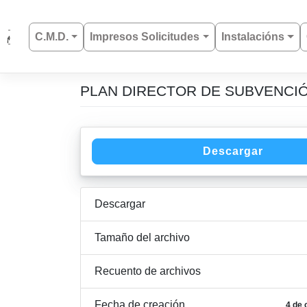
C.M.D.
Impresos Solicitudes
Instalacións
PLAN DIRECTOR DE SUBVENCIÓ
Saltar
al
contenido
Descargar
Descargar
Tamaño del archivo
Recuento de archivos
Fecha de creación
4 de 