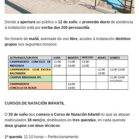
Dende a
apertura
ao público o
12 de xuño
, o
promedio diario
de asistencia
á instalación está por
enriba das 200 persoas/día
.
No horario de
mañá
, asemade do uso
libre
, acuden á instalación
distintos
grupos
nos seguintes horarios:
CURSOS DE NATACIÓN INFANTIL
O
30 de xuño
deu
comezo o Curso de Natación Infantil
no que se atopan
matriculados
38 nen@s
, distribuidos en
tres quendas
, en cada quenda
dous grupos con dous técnicos
.
1ª quenda
: 11:10 horas – Perfeccionamento