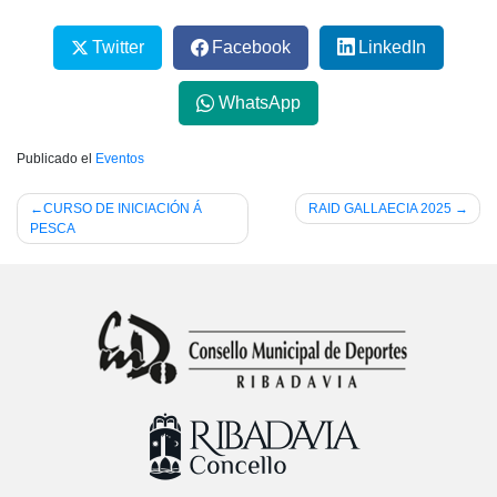
Twitter
Facebook
LinkedIn
WhatsApp
Publicado el
Eventos
Navegación
CURSO DE INICIACIÓN Á
RAID GALLAECIA 2025
PESCA
de
entradas