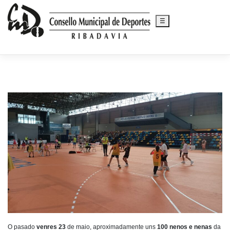
☰
Saltar
al
contenido
O pasado
venres 23
de maio, aproximadamente uns
100 nenos e nenas
da