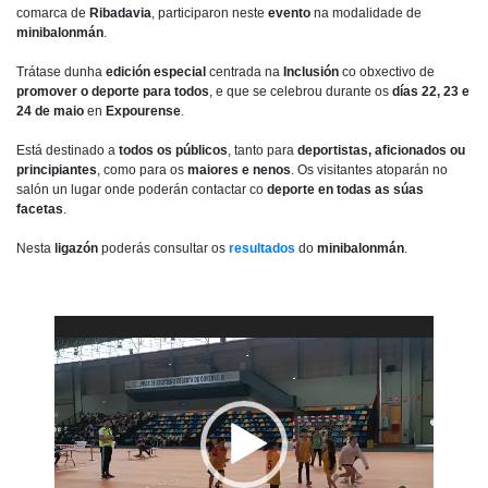
comarca de
Ribadavia
, participaron neste
evento
na modalidade de
minibalonmán
.
Trátase dunha
edición especial
centrada na
Inclusión
co obxectivo de
promover o deporte para todos
, e que se celebrou durante os
días 22, 23 e
24 de maio
en
Expourense
.
Está destinado a
todos os públicos
, tanto para
deportistas, aficionados ou
principiantes
, como para os
maiores e nenos
. Os visitantes atoparán no
salón un lugar onde poderán contactar co
deporte en todas as súas
facetas
.
Nesta
ligazón
poderás consultar os
resultados
do
minibalonmán
.
Reproductor
de
vídeo