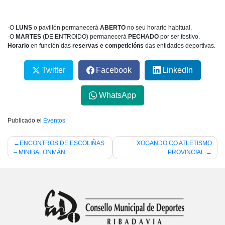
-O
LUNS
o pavillón permanecerá
ABERTO
no seu horario habitual.
-O
MARTES
(DE ENTROIDO) permanecerá
PECHADO
por ser festivo.
Horario
en función das
reservas e competicións
das entidades deportivas.
Twitter
Facebook
LinkedIn
WhatsApp
Publicado el
Eventos
Navegación
ENCONTROS DE ESCOLIÑAS
XOGANDO CO ATLETISMO
– MINIBALONMÁN
PROVINCIAL
de
entradas