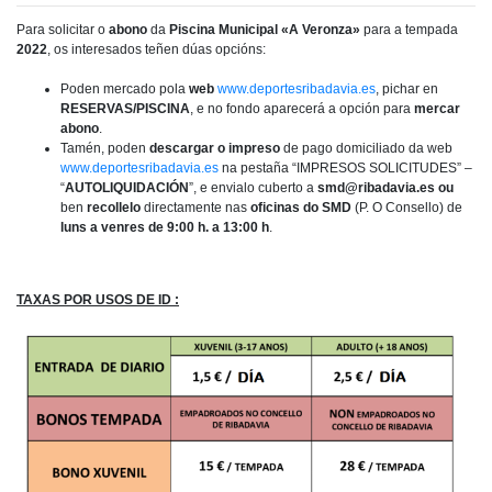
Para solicitar o
abono
da
Piscina Municipal «A Veronza»
para a tempada
2022
, os interesados teñen dúas opcións:
Poden mercado pola
web
www.deportesribadavia.es
, pichar en
RESERVAS/PISCINA
, e no fondo aparecerá a opción para
mercar
abono
.
Tamén, poden
descargar o impreso
de pago domiciliado da web
www.deportesribadavia.es
na pestaña “IMPRESOS SOLICITUDES” –
“
AUTOLIQUIDACIÓN
”, e envialo cuberto a
smd@ribadavia.es
ou
ben
recollelo
directamente nas
oficinas do SMD
(P. O Consello) de
luns a venres de 9:00 h. a 13:00 h
.
TAXAS POR USOS DE ID :