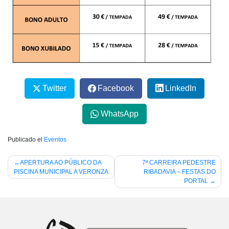
Twitter
Facebook
LinkedIn
WhatsApp
Publicado el
Eventos
Navegación
APERTURA AO PÚBLICO DA
7ª CARREIRA PEDESTRE
PISCINA MUNICIPAL A VERONZA
RIBADAVIA – FESTAS DO
de
PORTAL
entradas