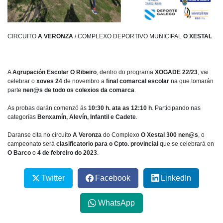
CIRCUITO
A VERONZA
/ COMPLEXO DEPORTIVO MUNICIPAL
O XESTAL
A
Agrupación Escolar O Ribeiro
, dentro do programa
XOGADE 22/23
, vai
celebrar o
xoves 24
de novembro a
final comarcal escolar
na que tomarán
parte
nen@s de todo os colexios da comarca
.
As probas darán comenzó ás
10:30 h. ata as 12:10 h
. Participando nas
categorías
Benxamín, Alevín, Infantil e Cadete
.
Daranse cita no circuito
A Veronza
do Complexo
O Xestal
300 nen@s
, o
campeonato será
clasificatorio para o Cpto. provincial
que se celebrará en
O Barco
o
4 de febreiro do 2023
.
Twitter
Facebook
LinkedIn
WhatsApp