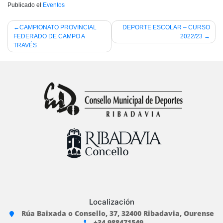
Publicado el
Eventos
Navegación
CAMPIONATO PROVINCIAL
DEPORTE ESCOLAR – CURSO
FEDERADO DE CAMPO A
2022/23
de
TRAVÉS
entradas
Localización
Rúa Baixada o Consello, 37, 32400 Ribadavia, Ourense
+34 988471549