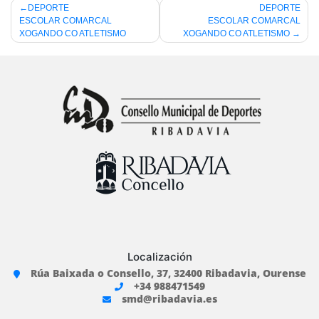
Navegación
DEPORTE
DEPORTE
ESCOLAR COMARCAL
ESCOLAR COMARCAL
de
XOGANDO CO ATLETISMO
XOGANDO CO ATLETISMO
entradas
Localización
Rúa Baixada o Consello, 37, 32400 Ribadavia, Ourense
+34 988471549
smd@ribadavia.es