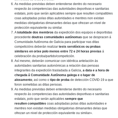
As medidas previstas deben entenderse dentro do necesario
respecto ás competencias das autoridades deportivas e sanitarias
estatais, polo que serán aplicables sempre que resulten compatibles
coas adoptadas polas ditas autoridades e mentres non existan
medidas obrigatorias dimanantes delas que ofrezan un nivel de
protección equivalente ou similar.
A
totalidade dos membros
da expedición dos equipos e deportistas
procedente
doutras comunidades autónomas
que se despracen á
Comunidade Autónoma de Galicia para participar nas ditas
competicións deberán realizar
tests serolóxicos ou probas
similares en orixe polo menos entre 72 e 24 horas previas
á
celebración da proba/partido/competición.
Así mesmo, deberán comunicar con idéntica antelación ás
autoridades sanitarias autonómicas a relación das persoas
integrantes da expedición trasladada a Galicia,
a data e a hora de
chegada á Comunidade Autónoma galega e o lugar de
aloxamento
, así como o
tipo de proba
de detección COVID-19 a que
foron sometidas as ditas persoas.
As medidas previstas deben entenderse dentro do necesario
respecto ás competencias das autoridades deportivas e sanitarias
estatais, polo que serán aplicables
sempre que
resulten compatibles
coas adoptadas polas ditas autoridades e
mentres non existan medidas obrigatorias dimanantes delas que
ofrezan un nivel de protección equivalente ou similar».