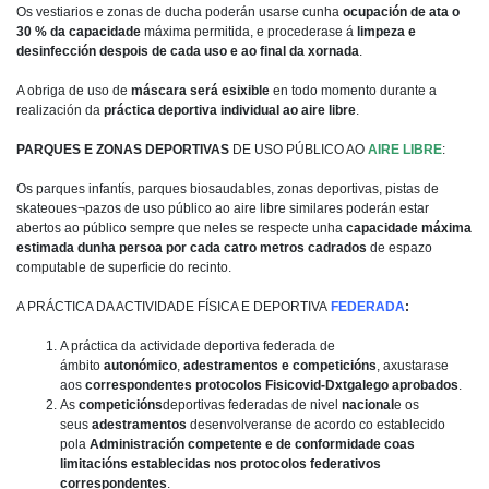
Os vestiarios e zonas de ducha poderán usarse cunha
ocupación de ata o
30 % da capacidade
máxima permitida, e procederase á
limpeza e
desinfección despois de cada uso e ao final da xornada
.
A obriga de uso de
máscara será esixible
en todo momento durante a
realización da
práctica deportiva individual ao aire libre
.
PARQUES E ZONAS DEPORTIVAS
DE USO PÚBLICO AO
AIRE LIBRE
:
Os parques infantís, parques biosaudables, zonas deportivas, pistas de
skateoues¬pazos de uso público ao aire libre similares poderán estar
abertos ao público sempre que neles se respecte unha
capacidade máxima
estimada dunha persoa por cada catro metros cadrados
de espazo
computable de superficie do recinto.
A PRÁCTICA DA ACTIVIDADE FÍSICA E DEPORTIVA
FEDERADA
:
A práctica da actividade deportiva federada de
ámbito
autonómico
,
adestramentos e competicións
, axustarase
aos
correspondentes protocolos Fisicovid-Dxtgalego aprobados
.
As
competicións
deportivas federadas de nivel
nacional
e os
seus
adestramentos
desenvolveranse de acordo co establecido
pola
Administración competente e de conformidade coas
limitacións establecidas nos protocolos federativos
correspondentes
.