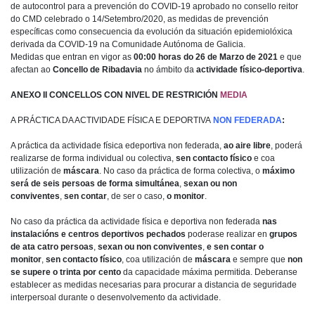
de autocontrol para a prevención do COVID-19 aprobado no consello reitor
do CMD celebrado o 14/Setembro/2020, as medidas de prevención
específicas como consecuencia da evolución da situación epidemiolóxica
derivada da COVID-19 na Comunidade Autónoma de Galicia.
Medidas que entran en vigor as
00:00 horas do 26 de Marzo de 2021
e que
afectan ao
Concello de Ribadavia
no ámbito da
actividade físico-deportiva
.
ANEXO II CONCELLOS CON NIVEL DE RESTRICIÓN
MEDIA
A PRÁCTICA DA ACTIVIDADE FÍSICA E DEPORTIVA
NON FEDERADA
:
A práctica da actividade física edeportiva non federada,
ao aire libre
, poderá
realizarse de forma individual ou colectiva,
sen contacto físico
e coa
utilización de
máscara
. No caso da práctica de forma colectiva, o
máximo
será de seis persoas de forma simultánea
,
sexan ou non
conviventes
,
sen contar
, de ser o caso,
o monitor
.
No caso da práctica da actividade física e deportiva non federada
nas
instalacións
e centros deportivos pechados
poderase realizar en
grupos
de ata catro persoas
,
sexan ou non conviventes
,
e sen contar o
monitor
,
sen contacto físico
, coa utilización de
máscara
e sempre que
non
se supere o trinta por cento
da capacidade máxima permitida. Deberanse
establecer as medidas necesarias para procurar a distancia de seguridade
interpersoal durante o desenvolvemento da actividade.