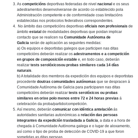
As
competicións
deportivas federadas de nivel
nacional
e os seus
adestramentos desenvolveranse de acordo co establecido pola
Administración competente e de conformidade coas limitacións
establecidas nos protocolos federativos correspondentes.
No ámbito das competicións deportivas
oficiais non profesionais
de
ámbito
estatal
de modalidades deportivas que poidan implicar
contacto que se realicen na
Comunidade Autónoma de
Galicia
serán de aplicación as seguintes medidas:
a) Os equipos e deportistas galegos que participen nas ditas
competicións deberán realizar os
adestramentos e a competición
en grupos de composición estable
e, en todo caso, deberán
realizar
tests serolóxicosou probas similares cada 14 días
naturais
.
b) A totalidade dos membros da expedición dos equipos e deportistas
procedente
doutras comunidades autónomas
que se despracen á
Comunidade Autónoma de Galicia para participaren nas ditas
competicións deberán realizar
tests serolóxicos ou probas
similares en orixe polo menos entre 72 e 24 horas previas
á
celebración da proba/partido/competición.
Así mesmo, deberán
comunicar con idéntica antelación
ás
autoridades sanitarias autonómicas a
relación das persoas
integrantes da expedición trasladada a Galicia
, a data e a hora de
chegada á Comunidade Autónoma galega e o lugar de aloxamento,
así como o tipo de proba de detección de COVID-19 a que foron
sometidas as ditas persoas.