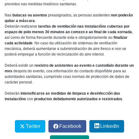
previstos nas medidas hixiénico sanitarias.
Nas
butacas ou asentos
preasignados, as persoas asistentes
non poderán
quitar a máscara
.
Deberán realizarse
tarefas de ventilación nas instalacións cubertas por
espazo de polo menos 30 minutos ao comezo e ao final de cada xornada
,
así como de forma frecuente durante esta e obrigatoriamente ao
finalizar
cada actividade
. No caso da utilización de sistemas de ventilación
mecánica, deberá aumentarse a subministración de aire fresco e non se
poderá empregar a función de recirculación do aire interior.
Deberá existir un
rexistro de asistentes ao evento e custodialo durante un
mes
despois do evento, coa información do contacto dispoñible para as
autoridades sanitarias, cumprindo coas normas de protección de datos de
carácter persoal.
Deberán
intensificarse as medidas de limpeza e desinfección das
instalacións
con
productos debidamente autorizados e rexistrados
.
Twitter
Facebook
LinkedIn