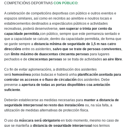
COMPETICIÓNS DEPORTIVAS
CON PÚBLICO
:
A celebración de competicións deportivas con público e outros eventos e
espazos similares, así como en recintos ao airelibre e noutros locais e
establecementos destinados a espectáculos públicos e actividades
recreativas, poderá desenvolverse,
sen superar o trinta por cento da
capacidade permitida
,con público, sempre que este permaneza sentado e
que a capacidade se calcule, dentro da capacidade permitida, de forma que
se garde sempre a
distancia mínima de seguridade de 1,5 m nas catro
direccións
entre os asistentes,
salvo que se trate de persoas conviventes
,
cun
límite máximo de duascentas cincuenta persoas
para lugares
pechados e de
cincocentas persoas
se se trata de actividades
ao aire libre
.
Co fin de evitar aglomeracións, a distribución dos asistentes
será
homoxénea
polas butacas e haberá unha
planificación axeitada para
controlar os accesos e o fluxo de circulación
dos asistentes. Debe
preverse a
apertura de todas as portas dispoñibles coa antelación
suficiente
.
Deberán establecerse as medidas necesarias para
manter a distancia de
seguridade interpersoal no resto das instalacións
ou, na súa falta, a
utilización de medidas alternativas de protección física.
O uso da
máscara será obrigatorio
en todo momento, mesmo no caso de
que se manteña a
distancia de seguridade interpersoal
nos termos