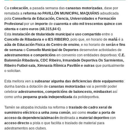
Ca
colocación
, a pasada semana das
canastas motorizadas
, dase por
rematada a
reforma no PAVILLÓN MUNICIPAL MAQUIÁNS
adxudicada
pola
Conselleria de Educación, Ciencia, Universidades e Formación
Profesional
por un
importe
de
cuarenta e oito mil trescentos quince con
oitenta e catro euros (48.315,84 €)
.
Esta
instalación de titularidade municipal e uso compartido
entre o
Concello de Ribadavia e o IES RIBEIRO
, polo que, en horario de
mañá
é a
aúla de Educación Fisica do
Centro de ensino
, e no horario de
serán e fins
de semana
o
Consello Municipal de Deportes
desenvolve actividades de
adestramentos e competicións
en convenio con entidades deportivas:
C.E.
Balonmán Ribadavia, CDC Ribeiro, Irmandade Deportiva Os Sarmientos,
Ribeiro Futbol-sala, Ximnasia Rítmica Pavillón e outras
que puntualmente
o solicitan.
Esta mellora ven a
subsanar algunha das deficiencias diste equipamento
:
dunha banda a dotación de
canastas motorizadas
vai a permitir poder
celebrar
adestramentos, competicións de baloncesto, minibasket
así
como unha
pequena grada independizada
da polideportiva.
Tamén se atopaba incluida na reforma o
traslado do cadro xeral de
suministro eléctrico a unha zona común
, asi como
mudar a porta de
acceso da dependencia/almacén
destinada a
material deportivo
con
acceso directo
a pista o que facilita o traslado de material para
adestramentos aos clubes.