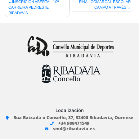
Navegación
INSCRICIÓN ABERTA – 10ª
FINAL COMARCAL ESCOLAR
CARREIRA PEDRESTE
CAMPO A TRAVÉS
de
RIBADAVIA
entradas
Localización
Rúa Baixada o Consello, 37, 32400 Ribadavia, Ourense
+34 988471549
smd@ribadavia.es