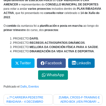
departamentos de Educación Física
do
CEIP RIBADAVIA o CRA
AMENCER
e representantes do
CONSELLO MUNICIPAL DE DEPORTES
para votar a andar
varios proxectos
incluidos dentro do
PLAN RIBADAVIA
ACTIVA
, que foi presentado no
consello reitor
celebrado o
14 de Xuño do
2022
.
O
contido
da xuntanza foi a
planificación e posta en marcha
ao longo do
primer trimestre
do curso, dos
proxectos
:
PROXECTO
DAFIS
.
PROXECTO
RECREOS ACTIVOS/PATIOS DINÁMICOS
.
PROXECTO
MELLORA DA CONDICIÓN FÍSICA PARA A SAÚDE
.
PROXECTO
DINAMIZACIÓN DA VIDA ACTIVA E DEPORTIVA
.
Twitter
Facebook
LinkedIn
WhatsApp
Publicado el
Dafis
,
Eventos
Navegación
7ª CARREIRA PEDESTRE
ZUMBA, CROSS-F-TRAINING E
RIBADAVIA – 4 DECEMBRO
AERO-BOX ¡VEN PROBAR!
de