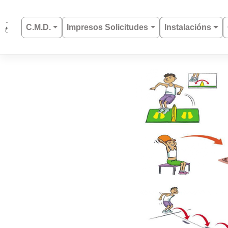
Saltar
al
C.M.D.
Impresos Solicitudes
Instalacións
contenido