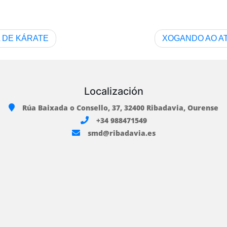
L DE KÁRATE
XOGANDO AO A
Localización
Rúa Baixada o Consello, 37, 32400 Ribadavia, Ourense
+34 988471549
smd@ribadavia.es