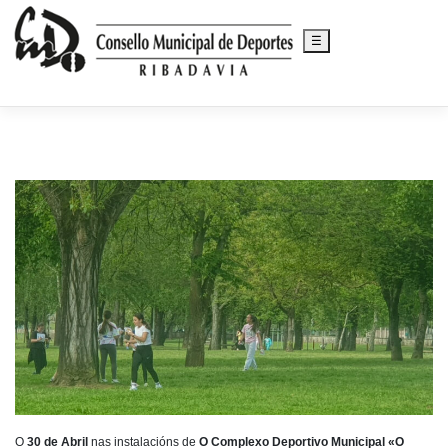
☰
Saltar
al
contenido
O
30 de Abril
nas instalacións de
O Complexo Deportivo Municipal «O