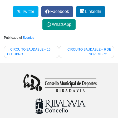
Twitter
Facebook
LinkedIn
WhatsApp
Publicado el
Eventos
Navegación
CIRCUITO SAUDABLE – 16
CIRCUITO SAUDABLE – 6 DE
OUTUBRO
NOVEMBRO
de
entradas