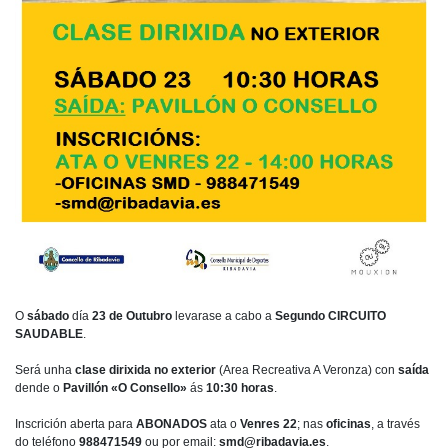
O
sábado
día
23 de Outubro
levarase a cabo a
Segundo CIRCUITO
SAUDABLE
.
Será unha
clase dirixida no exterior
(Area Recreativa A Veronza) con
saída
dende o
Pavillón «O Consello»
ás
10:30 horas
.
Inscrición aberta para
ABONADOS
ata o
Venres 22
; nas
oficinas
, a través
do teléfono
988471549
ou por email:
smd@ribadavia.es
.