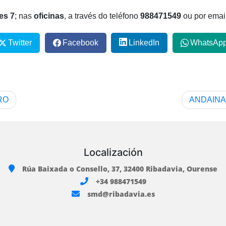
es 7
; nas
oficinas
, a través do teléfono
988471549
ou por emai
Twitter
Facebook
LinkedIn
WhatsAp
RO
ANDAINA
Localización
Rúa Baixada o Consello, 37, 32400 Ribadavia, Ourense
+34 988471549
smd@ribadavia.es