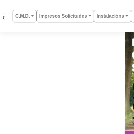
Saltar
al
C.M.D.
Impresos Solicitudes
Instalacións
contenido