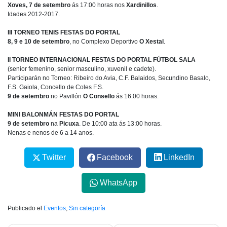
Xoves, 7 de setembro
ás 17:00 horas nos
Xardinillos
.
Idades 2012-2017.
III TORNEO TENIS FESTAS DO PORTAL
8, 9 e 10 de setembro
, no Complexo Deportivo
O Xestal
.
II TORNEO INTERNACIONAL FESTAS DO PORTAL FÚTBOL SALA
(senior femenino, senior masculino, xuvenil e cadete).
Participarán no Torneo: Ribeiro do Avia, C.F. Balaidos, Secundino Basalo,
F.S. Gaiola, Concello de Coles F.S.
9 de setembro
no Pavillón
O Consello
ás 16:00 horas.
MINI BALONMÁN FESTAS DO PORTAL
9 de setembro
na
Picuxa
. De 10:00 ata ás 13:00 horas.
Nenas e nenos de 6 a 14 anos.
Twitter
Facebook
LinkedIn
WhatsApp
Publicado el
Eventos
,
Sin categoría