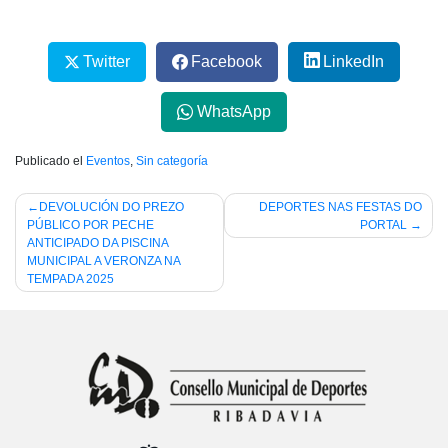
Twitter
Facebook
LinkedIn
WhatsApp
Publicado el
Eventos
,
Sin categoría
Navegación
DEVOLUCIÓN DO PREZO
DEPORTES NAS FESTAS DO
PÚBLICO POR PECHE
PORTAL
de
ANTICIPADO DA PISCINA
entradas
MUNICIPAL A VERONZA NA
TEMPADA 2025