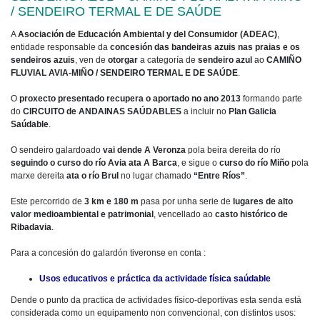
/ SENDEIRO TERMAL E DE SAÚDE
A
Asociación de Educación Ambiental y del Consumidor (ADEAC)
,
entidade responsable da
concesión das bandeiras azuis nas praias e os
sendeiros azuis
, ven de
otorgar
a categoría de
sendeiro azul
ao
CAMIÑO
FLUVIAL AVIA-MIÑO / SENDEIRO TERMAL E DE SAÚDE
.
O
proxecto presentado recupera o aportado no ano 2013
formando parte
do
CIRCUITO de ANDAINAS SAÚDABLES
a incluir no
Plan Galicia
Saúdable
.
O sendeiro galardoado
vai dende A Veronza
pola beira dereita do río
seguindo o curso do río Avia ata A Barca
, e sigue o
curso do río Miño
pola
marxe dereita
ata o río Brul
no lugar chamado
“Entre Ríos”
.
Este percorrido de
3 km e 180 m
pasa por unha serie de
lugares de alto
valor medioambiental e patrimonial
, vencellado ao
casto histórico de
Ribadavia
.
Para a concesión do galardón tiveronse en conta :
Usos educativos e práctica da actividade física saúdable
Dende o punto da practica de actividades físico-deportivas esta senda está
considerada como un equipamento non convencional, con distintos usos: