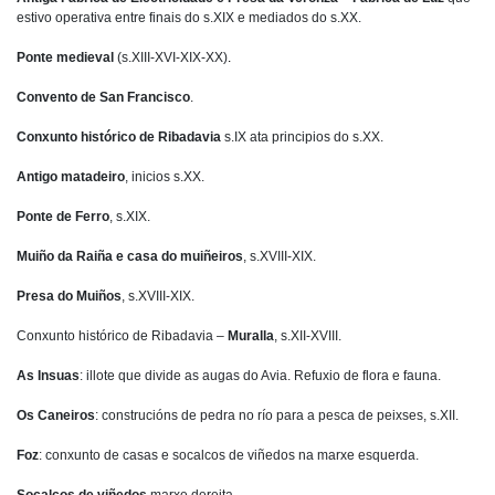
estivo operativa entre finais do s.XIX e mediados do s.XX.
Ponte medieval
(s.XIII-XVI-XIX-XX)
.
Convento de San Francisco
.
Conxunto histórico de Ribadavia
s.IX ata principios do s.XX.
Antigo matadeiro
, inicios s.XX.
Ponte de Ferro
, s.XIX.
Muiño da Raiña e casa do muiñeiros
, s.XVIII-XIX.
Presa do Muiños
, s.XVIII-XIX.
Conxunto histórico de Ribadavia –
Muralla
, s.XII-XVIII.
As Insuas
: illote que divide as augas do Avia. Refuxio de flora e fauna.
Os Caneiros
: construcións de pedra no río para a pesca de peixses, s.XII.
Foz
: conxunto de casas e socalcos de viñedos na marxe esquerda.
Socalcos de viñedos
marxe dereita.