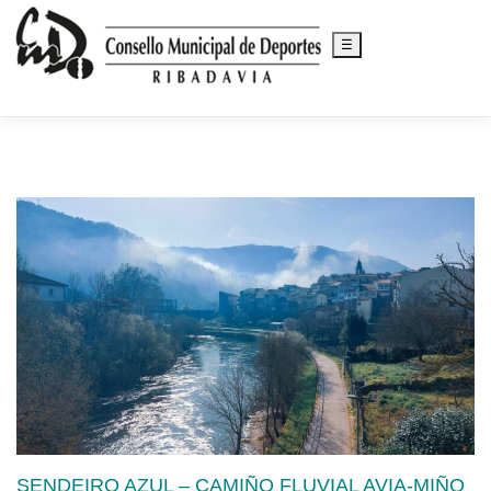
☰
Saltar
al
contenido
SENDEIRO AZUL – CAMIÑO FLUVIAL AVIA-MIÑO