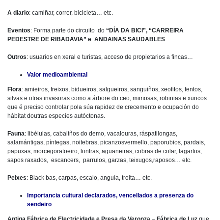
A diario
: camiñar, correr, bicicleta… etc.
Eventos
: Forma parte do circuito do
“DÍA DA BICI”, “CARREIRA
PEDESTRE DE RIBADAVIA” e ANDAINAS SAUDABLES
.
Outros
: usuarios en xeral e turistas, acceso de propietarios a fincas…
Valor medioambiental
Flora
: amieiros, freixos, bidueiros, salgueiros, sanguiños, xeofitos, fentos,
silvas e otras invasoras como a árbore do ceo, mimosas, robinias e xuncos
que é preciso controlar pola súa rapidez de crecemento e ocupación do
hábitat doutras especies autóctonas.
Fauna
: libélulas, cabaliños do demo, vacalouras, ráspatilongas,
salamántigas, píntegas, noitebras, picanzosvermello, paporubios, pardais,
papuxas, morcegoratoeiro, lontras, aguaneiras, cobras de colar, lagartos,
sapos raxados, escancers, parrulos, garzas, teixugos,raposos… etc.
Peixes
: Black bas, carpas, escalo, anguía, troita… etc.
Importancia cultural declarados
,
vencellados a presenza do
sendeiro
Antiga Fábrica de Electricidade e Presa da Veronza
–
Fábrica de Luz
que