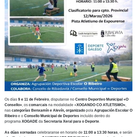
Os días
9 e 11 de Febreiro
, disputanse no
Centro Deportivo Municipal «O
Consello»
, os
comarcais
na modalidade «
XOGANDO CO ATLETISMO»
,
nas
categorías Benxamín e Alevín, o
rganizado
pola
Agrupación Escolar O
Ribeiro
e o
Consello Municipal de Deportes
incluído dentro do
programa
XOGADE
da
Secretaria Xeral para o Deporte
.
As dúas xornadas
celebraranse en horario de
11:00 a 13:30 horas
, e serán