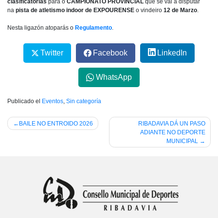
clasificatorias
para o
CAMPIONATO PROVINCIAL
que se vai a disputar
na
pista de atletismo indoor de EXPOURENSE
o vindeiro
12 de Marzo
.
Nesta ligazón atoparás o
Regulamento
.
Twitter
Facebook
LinkedIn
WhatsApp
Publicado el
Eventos
,
Sin categoría
Navegación
BAILE NO ENTROIDO 2026
RIBADAVIA DÁ UN PASO
ADIANTE NO DEPORTE
de
MUNICIPAL
entradas