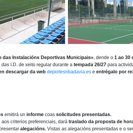
 das Instalacións Deportivas Municipais»
, dende o
1 ao 30
das I.D. de xeito regular durante a
tempada 26/27
para activi
en descargar da web
deportesribadavia.es
e
entrégalo por re
es
emitirá un
informe
coas
solicitudes presentadas.
aos criterios preferenciais, dará
traslado da proposta de hor
presentar
alegacións.
Vistas as alegacións presentadas e o se