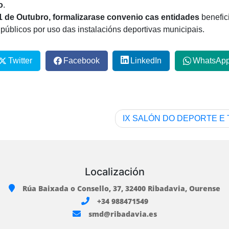
o
.
1 de Outubro, formalizarase convenio cas entidades
benefic
públicos por uso das instalacións deportivas municipais.
Twitter
Facebook
LinkedIn
WhatsAp
IX SALÓN DO DEPORTE E 
Localización
Rúa Baixada o Consello, 37, 32400 Ribadavia, Ourense
+34 988471549
smd@ribadavia.es