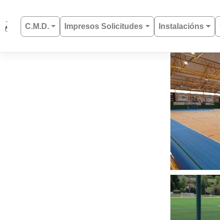
Saltar
al
C.M.D.
Impresos Solicitudes
Instalacións
contenido