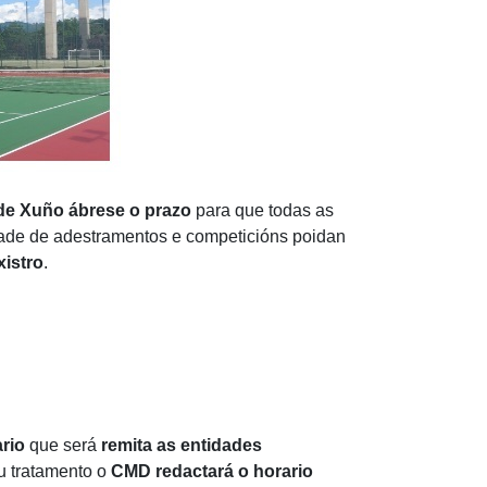
 de Xuño
ábrese o prazo
para que todas as
dade de adestramentos e competicións poidan
xistro
.
ario
que será
remita as entidades
u tratamento o
CMD redactará o horario