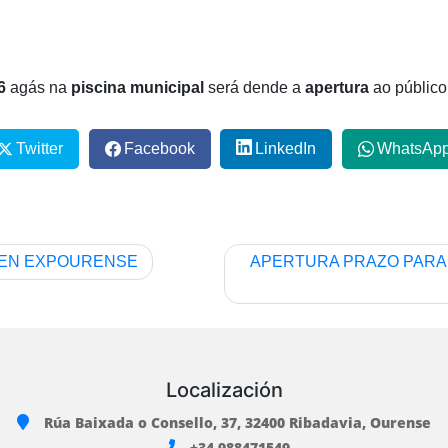
6
agás na
piscina municipal
será dende a
apertura
ao públic
Twitter
Facebook
LinkedIn
WhatsAp
 EN EXPOURENSE
APERTURA PRAZO PARA 
Localización
Rúa Baixada o Consello, 37, 32400 Ribadavia, Ourense
+34 988471549