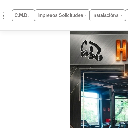
Saltar
al
C.M.D.
Impresos Solicitudes
Instalacións
contenido