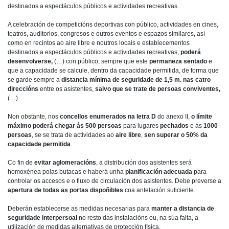
destinados a espectáculos públicos e actividades recreativas.
A celebración de competicións deportivas con público, actividades en cines,
teatros, auditorios, congresos e outros eventos e espazos similares, así
como en recintos ao aire libre e noutros locais e establecementos
destinados a espectáculos públicos e actividades recreativas,
poderá
desenvolverse,
(…) con público, sempre que este
permaneza sentado
e
que a capacidade se calcule, dentro da capacidade permitida, de forma que
se garde sempre a
distancia mínima de seguridade de 1,5 m.
nas catro
direccións
entre os asistentes,
salvo que se trate de persoas conviventes,
(…)
Non obstante, nos
concellos enumerados na letra D
do anexo II,
o límite
máximo poderá chegar ás 500 persoas
para lugares
pechados
e ás
1000
persoas
, se se trata de actividades ao
aire libre
,
sen superar o 50% da
capacidade permitida
.
Co fin de
evitar aglomeracións
, a distribución dos asistentes será
homoxénea polas butacas e haberá unha
planificación adecuada
para
controlar os accesos e o fluxo de circulación dos asistentes. Debe preverse a
apertura de todas as portas dispoñibles
coa antelación suficiente.
Deberán establecerse as medidas necesarias para
manter a distancia de
seguridade interpersoal
no resto das instalacións ou, na súa falta, a
utilización de medidas alternativas de protección física.