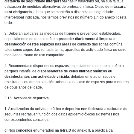
distancia de seguridade interpersoal
nas instalacións ou, na súa falta, a
utilización de medidas alternativas de protección física. O uso de
máscara
será obrigatorio
, aínda que se manteña a distancia de seguridade
interpersoal indicada, nos termos previstos no número 1.4 do anexo I desta
orde.
3. Deberán aplicarse as medidas de hixiene e prevención establecidas,
especialmente no que se refire a
proceder diariamente á limpeza e
desinfección destes espazos
nas áreas de contacto das zonas comúns,
tales como xogos das zonas infantís, aparellos de actividade física ou outro
mobiliario urbano de uso compartido.
4. Recoméndase dispor neses espazos, especialmente no que se refire a
parques infantís, de
dispensadores de xeles hidroalcohólicos ou
desinfectantes con actividade viricida
, debidamente autorizados e
rexistrados, ou dunha solución xabonosa no caso de espazos para menores
de dous anos de idade.
3.15.
Actividade deportiva
.
1. A realización da actividade física e deportiva
non federada
axustarase ás
seguintes regras, en función dos datos epidemiolóxicos existentes nos
correspondentes concellos:
c) Nos
concellos
enumerados
na letra D
do anexo II, a práctica da