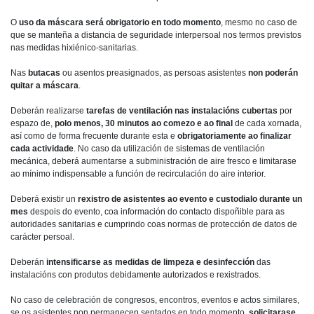
O
uso da máscara será obrigatorio en todo momento
, mesmo no caso de
que se manteña a distancia de seguridade interpersoal nos termos previstos
nas medidas hixiénico-sanitarias.
Nas
butacas
ou asentos preasignados, as persoas asistentes
non poderán
quitar a máscara
.
Deberán realizarse
tarefas de ventilación nas instalacións cubertas
por
espazo de,
polo menos, 30 minutos ao comezo e ao final
de cada xornada,
así como de forma frecuente durante esta e
obrigatoriamente ao finalizar
cada actividade
. No caso da utilización de sistemas de ventilación
mecánica, deberá aumentarse a subministración de aire fresco e limitarase
ao mínimo indispensable a función de recirculación do aire interior.
Deberá existir un
rexistro de asistentes ao evento e custodialo durante un
mes
despois do evento, coa información do contacto dispoñible para as
autoridades sanitarias e cumprindo coas normas de protección de datos de
carácter persoal.
Deberán
intensificarse as medidas de limpeza e desinfección
das
instalacións con produtos debidamente autorizados e rexistrados.
No caso de celebración de congresos, encontros, eventos e actos similares,
se os asistentes non permanecen sentados en todo momento,
solicitarase