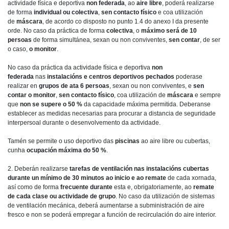
actividade física e deportiva
non federada
, ao
aire libre
, poderá realizarse
de forma
individual ou colectiva
,
sen contacto físico
e coa utilización
de
máscara
, de acordo co disposto no punto 1.4 do anexo I da presente
orde. No caso da práctica de forma
colectiva
, o
máximo será de 10
persoas
de forma simultánea, sexan ou non conviventes,
sen contar
, de ser
o caso,
o
monitor
.
No caso da práctica da actividade física e deportiva
non
federada
nas
instalacións e centros deportivos pechados
poderase
realizar en
grupos de ata 6 persoas
, sexan ou non conviventes, e
sen
contar o monitor
,
sen contacto físico
, coa utilización de
máscara
e sempre
que
non se supere o 50 %
da capacidade máxima permitida. Deberanse
establecer as medidas necesarias para procurar a distancia de seguridade
interpersoal durante o desenvolvemento da actividade.
Tamén se permite o uso deportivo das
piscinas
ao aire libre ou cubertas,
cunha
ocupación máxima do 50 %
.
2. Deberán realizarse
tarefas de ventilación nas instalacións cubertas
durante un mínimo de 30 minutos ao inicio e ao remate
de cada xornada,
así como de forma
frecuente
durante
esta e, obrigatoriamente, ao
remate
de cada clase ou actividade de grupo
. No caso da utilización de sistemas
de ventilación mecánica, deberá aumentarse a subministración de aire
fresco e non se poderá empregar a función de recirculación do aire interior.