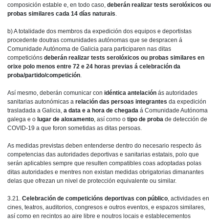
composición estable e, en todo caso,
deberán realizar tests serolóxicos ou
probas similares cada 14 días naturais
.
b) A totalidade dos membros da expedición dos equipos e deportistas
procedente doutras comunidades autónomas que se despracen á
Comunidade Autónoma de Galicia para participaren nas ditas
competicións
deberán realizar tests serolóxicos ou probas similares en
orixe polo menos entre 72 e 24 horas previas á celebración da
proba/partido/competición
.
Así mesmo, deberán comunicar con
idéntica antelación
ás autoridades
sanitarias autonómicas a
relación das persoas integrantes
da expedición
trasladada a Galicia,
a data e a hora de chegada
á Comunidade Autónoma
galega e o
lugar de aloxamento
, así como o
tipo de proba
de detección de
COVID-19 a que foron sometidas as ditas persoas.
As medidas previstas deben entenderse dentro do necesario respecto ás
competencias das autoridades deportivas e sanitarias estatais, polo que
serán aplicables sempre que resulten compatibles coas adoptadas polas
ditas autoridades e mentres non existan medidas obrigatorias dimanantes
delas que ofrezan un nivel de protección equivalente ou similar.
3.21.
Celebración de competicións deportivas con público
, actividades en
cines, teatros, auditorios, congresos e outros eventos, e espazos similares,
así como en recintos ao aire libre e noutros locais e establecementos