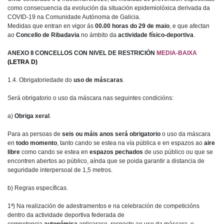
como consecuencia da evolución da situación epidemiolóxica derivada da
COVID-19 na Comunidade Autónoma de Galicia.
Medidas que entran en vigor ás
00.00 horas do 29 de maio
, e que afectan
ao
Concello de Ribadavia
no ámbito da
actividade físico-deportiva
.
ANEXO II CONCELLOS CON NIVEL DE RESTRICIÓN
MEDIA-BAIXA
(LETRA D)
1.4. Obrigatoriedade do
uso de máscaras
.
Será obrigatorio o uso da máscara nas seguintes condicións:
a)
Obriga xeral
.
Para as persoas de
seis ou máis anos será obrigatorio
o uso da máscara
en
todo momento
, tanto cando se estea na vía pública e en espazos ao
aire
libre
como cando se estea en
espazos pechados
de uso público ou que se
encontren abertos ao público, aínda que se poida garantir a distancia de
seguridade interpersoal de 1,5 metros.
b) Regras específicas.
1ª) Na realización de adestramentos e na celebración de competicións
dentro da actividade deportiva federada de