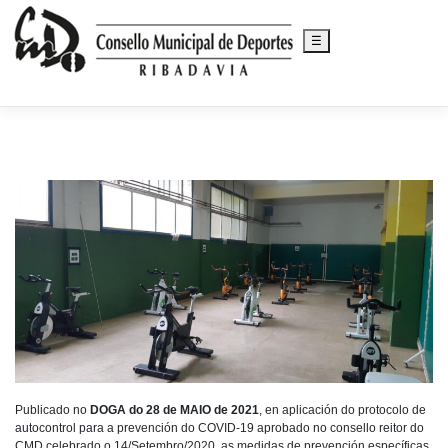
☰
Saltar
al
contenido
Publicado no
DOGA do 28 de MAIO de 2021
, en aplicación do protocolo de
autocontrol para a prevención do COVID-19 aprobado no consello reitor do
CMD celebrado o 14/Setembro/2020, as medidas de prevención específicas