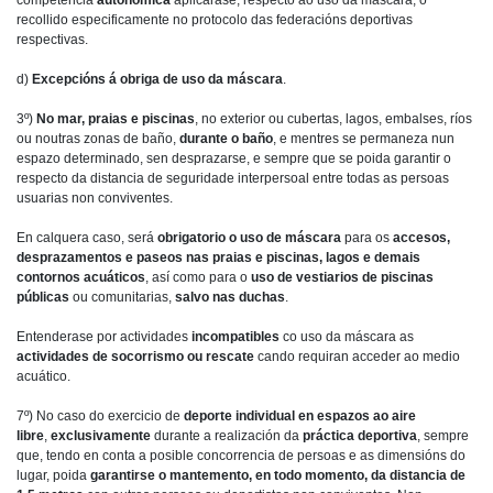
competencia
autonómica
aplicarase, respecto ao uso da máscara, o
recollido especificamente no protocolo das federacións deportivas
respectivas.
d)
Excepcións á obriga de uso da máscara
.
3º)
No mar, praias e piscinas
, no exterior ou cubertas, lagos, embalses, ríos
ou noutras zonas de baño,
durante o baño
, e mentres se permaneza nun
espazo determinado, sen desprazarse, e sempre que se poida garantir o
respecto da distancia de seguridade interpersoal entre todas as persoas
usuarias non conviventes.
En calquera caso, será
obrigatorio o uso de máscara
para os
accesos,
desprazamentos e paseos nas praias e piscinas, lagos e demais
contornos acuáticos
, así como para o
uso de vestiarios de piscinas
públicas
ou comunitarias,
salvo nas duchas
.
Entenderase por actividades
incompatibles
co uso da máscara as
actividades de
socorrismo ou rescate
cando requiran acceder ao medio
acuático.
7º) No caso do exercicio de
deporte individual en espazos ao aire
libre
,
exclusivamente
durante a realización da
práctica deportiva
, sempre
que, tendo en conta a posible concorrencia de persoas e as dimensións do
lugar, poida
garantirse o mantemento, en todo momento, da distancia de