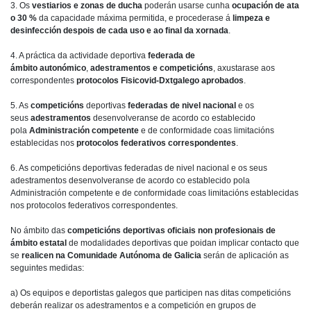
3. Os
vestiarios e zonas de ducha
poderán usarse cunha
ocupación de ata
o 30 %
da capacidade máxima permitida, e procederase á
limpeza e
desinfección despois de cada uso e ao final da xornada
.
4. A práctica da actividade deportiva
federada de
ámbito
autonómico
,
adestramentos e competicións
, axustarase aos
correspondentes
protocolos Fisicovid-Dxtgalego aprobados
.
5. As
competicións
deportivas
federadas de nivel nacional
e os
seus
adestramentos
desenvolveranse de acordo co establecido
pola
Administración
competente
e de conformidade coas limitacións
establecidas nos
protocolos federativos correspondentes
.
6. As competicións deportivas federadas de nivel nacional e os seus
adestramentos desenvolveranse de acordo co establecido pola
Administración competente e de conformidade coas limitacións establecidas
nos protocolos federativos correspondentes.
No ámbito das
competicións deportivas oficiais non profesionais de
ámbito estatal
de modalidades deportivas que poidan implicar contacto que
se
realicen na Comunidade Autónoma de Galicia
serán de aplicación as
seguintes medidas:
a) Os equipos e deportistas galegos que participen nas ditas competicións
deberán realizar os adestramentos e a competición en grupos de