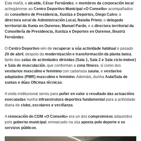
Esta mañá, o
alcalde, César Fernández
, e
membros da corporación local
achegáronse ao
Centro Deportivo Municipal «O Consello»
acompañados
do
conselleiro de Presidencia, Xustiza e Deportes, Diego Calvo
; a
directora xeral de Administración Local, Natalia Prieto
; o
delegado
territorial da Xunta en Ourense, Manuel Pardo
, e a
directora territorial da
Consellería de Presidencia, Xustiza e Deportes en Ourense, Beatriz
Fernández
.
O
Centro Deportivo
vén de
recuperar a súa actividade habitual
o pasado
20 de abril
, despois da
modernización e transformación da planta baixa
,
tanto das
salas de actividades dirixidas (Sala 1, Sala 2 e Sala ciclo-indoor)
e Sala de musculación
, que conforman a
zona fitness
, sí como dos
vestiarios masculino e feminino
con cadansúa
sauna
, e
vestiarios
adaptados (PMR) masculino e feminino
. Ademáis, dunha
Aula/Sala de
xuntas e dúas Oficinas técnicas
.
A visita institucional serviu para
poñer en valor o resultado das actuacións
executadas
nunha
infraestrutura deportiva fundamental
para a actividade
diaria de
clubs, escolares e veciñanza
.
A
renovación do CDM «O Consello»
era un dos
compromisos
adquiridos
polo
goberno municipal
, enmarcado na súa
aposta polo deporte e os
servizos públicos
.