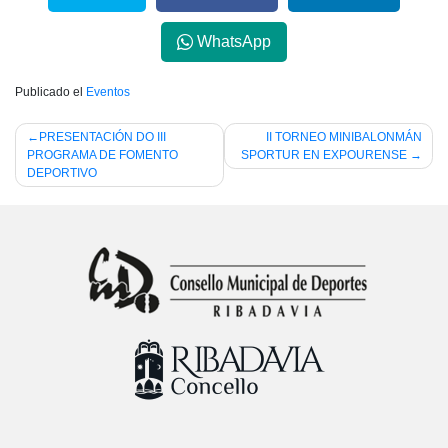
WhatsApp
Publicado el
Eventos
Navegación
PRESENTACIÓN DO III
II TORNEO MINIBALONMÁN
PROGRAMA DE FOMENTO
SPORTUR EN EXPOURENSE
de
DEPORTIVO
entradas